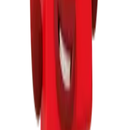
Numberblocks®
3
(0)
דמויות משחק נאמברבלוקס ארבע והשתיים האיומים
חלקים
3+
₪58
Add to cart