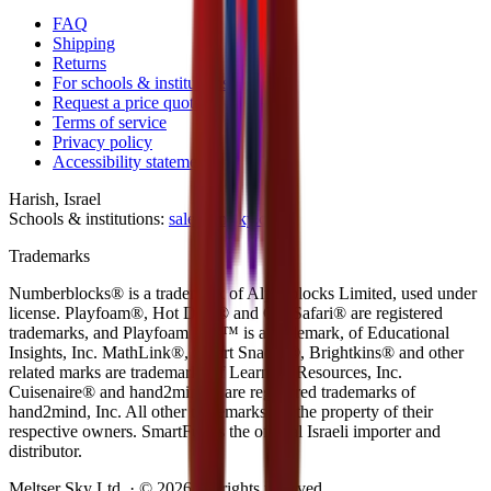
FAQ
Shipping
Returns
For schools & institutions
Request a price quote
Terms of service
Privacy policy
Accessibility statement
Harish, Israel
Schools & institutions:
sales@msky.co.il
Trademarks
Numberblocks® is a trademark of Alphablocks Limited, used under
license.
Playfoam®, Hot Dots® and GeoSafari® are registered
trademarks, and Playfoam Pals™ is a trademark, of Educational
Insights, Inc.
MathLink®, Smart Snacks®, Brightkins® and other
related marks are trademarks of Learning Resources, Inc.
Cuisenaire® and hand2mind® are registered trademarks of
hand2mind, Inc.
All other trademarks are the property of their
respective owners. SmartFun is the official Israeli importer and
distributor.
Meltser Sky Ltd. · © 2026 All rights reserved