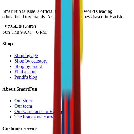
SmartFun is Israel's official importer of the world's leading
educational toy brands. A small family business based in Harish.
+972-4-381-0070
Sun-Thu 9 AM – 6 PM
Shop
Shop by age
Shop by category
Shop by brand
Find a store
Pandi's blog
About SmartFun
Our story
Our team
Our warehouse in Harish
The brands we carry
Customer service