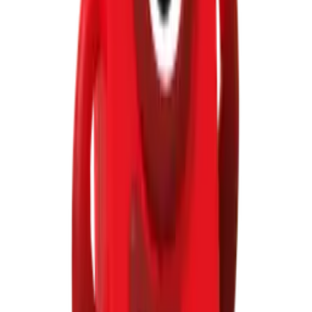
Add to cart
New
Numberblocks®
(0)
חבר נאמברבלוקס ספרה שבע
18 months+
₪145
Add to cart
Numberblocks®
1 יחידה
(0)
חבר נאמברבלוקס ספרה אחת
18 months+
₪60
Add to cart
New
Numberblocks®
2
(1)
5.0
זוג חברים נאמברבלוקס שלוש וארבע
חלקים
18 months+
₪173
Add to cart
New