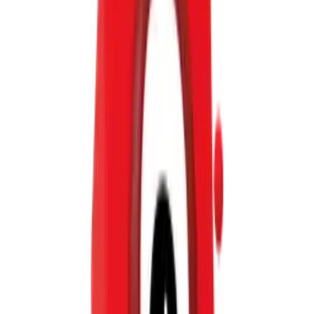
Award winner
Best seller
Numberblocks®
קוביות נאמברבלוקס 1-10, ערכת פעילות מלאה בעברית
251 חלקים
(0)
3+
₪160
Add to cart
Award winner
Best seller