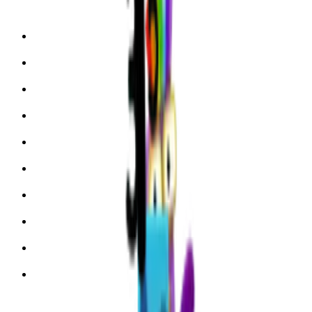
1
One
2
Two
3
Three
4
Four
5
Five
6
Six
7
Seven
8
Eight
9
Nine
10
Ten