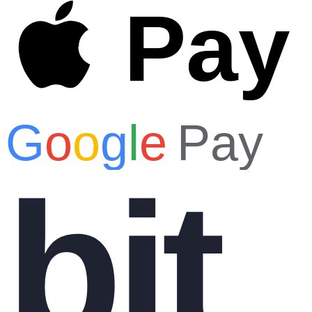
Pay
G
o
o
g
l
e
Pay
bit