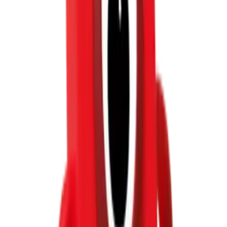
Numberblocks®
קוביות נאמברבלוקס 11-20, ערכת פעילות מלאה
290 חלקים
(1)
5.0
3+
₪220
Add to cart
New
Numberblocks®
80 חלקים
(1)
5.0
משחק הזיכרון של נאמברבלוקס
3+
₪60
Add to cart
New
Numberblocks®
89 חלקים
(0)
חוות כבשים עם ערכת קוביות נאמברבלוקס
3+
₪115
Last one!